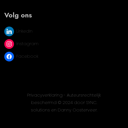
Volg ons
LinkedIn
Instagram
Facebook
Privacyverklaring
- Auteursrechtelijk
beschermd © 2024 door SYNC.
solutions en
Danny Oosterveer
.