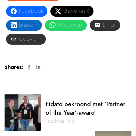
Facebook
Share on X
LinkedIn
WhatsApp
Email
Copy Link
Shares:
Fidato bekroond met ‘Partner
of the Year’-award
Previous Post