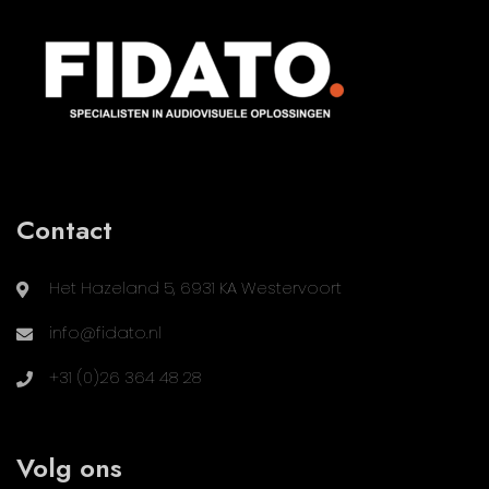
Contact
Het Hazeland 5, 6931 KA Westervoort
info@fidato.nl
+31 (0)26 364 48 28
Volg ons