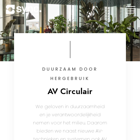
DUURZAAM DOOR
HERGEBRUIK
AV Circulair
We geloven in duurzaamheid
en je verantwoordelijkheid
nemen voor het milieu. Daarom
bieden we naast nieuwe AV-
technieken en systemen ook AV