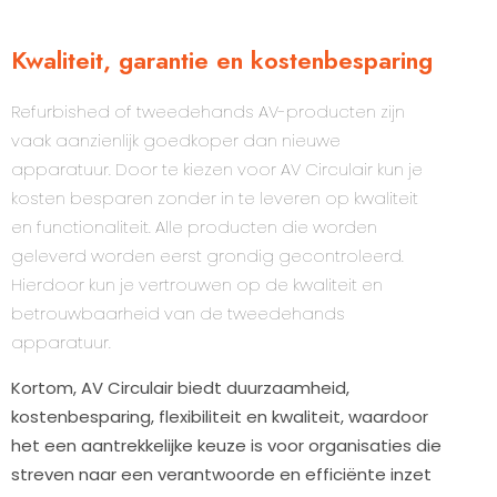
Kwaliteit, garantie en kostenbesparing
Refurbished of tweedehands AV-producten zijn
vaak aanzienlijk goedkoper dan nieuwe
apparatuur. Door te kiezen voor AV Circulair kun je
kosten besparen zonder in te leveren op kwaliteit
en functionaliteit. Alle producten die worden
geleverd worden eerst grondig gecontroleerd.
Hierdoor kun je vertrouwen op de kwaliteit en
betrouwbaarheid van de tweedehands
apparatuur.
Kortom, AV Circulair biedt duurzaamheid,
kostenbesparing, flexibiliteit en kwaliteit, waardoor
het een aantrekkelijke keuze is voor organisaties die
streven naar een verantwoorde en efficiënte inzet