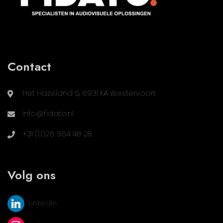
Contact
Het Hazeland 5, 6931 KA Westervoort
info@fidato.nl
+31 (0)26 364 48 28
Volg ons
LinkedIn