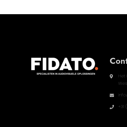
Cont
Het 
Wes
info
+31 