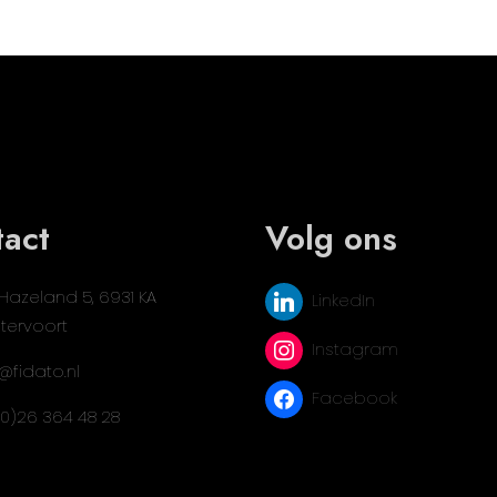
act
Volg ons
Hazeland 5, 6931 KA
LinkedIn
tervoort
Instagram
@fidato.nl
Facebook
(0)26 364 48 28