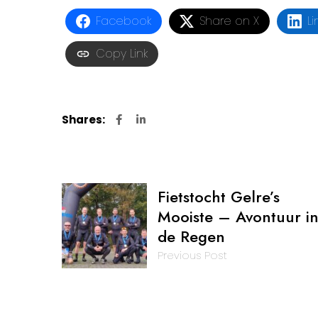
Facebook
Share on X
Li
Copy Link
Shares:
Fietstocht Gelre’s
Mooiste – Avontuur i
de Regen
Previous Post