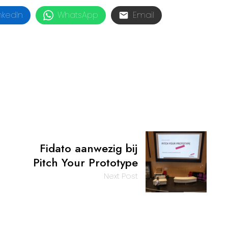
nkedIn
WhatsApp
Email
Fidato aanwezig bij
n
Pitch Your Prototype
Next Post